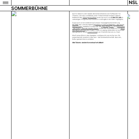
NSL
SOMMERBÜHNE
Auch in diesem Jahr wieder die Sommerbühne zum Treffpunkt für
Theater, Literatur und Musik unter freiem Himmel. Im besonderen
Ambiente des
Kulturgarten West
erwartet euch vom
2. bis 26. Juli
ein
vielseitiges Programm auf Deutsch und Englisch mit tollen Highlights.
Freut euch unter anderem auf unsere hauseigene Inszenierung
RETAMA
, den Literaturabend
SpeakEasy trifft auf Balagan – das einzig
wahre Derby!
, beliebte Formate wie die
Open Stage
7:77
und
Westslam
- der Poetry Slam der lokalen Szene
, sowie die neue Adaption von
Much
Ado About Nothing
des English Theatre Leipzig. Außerdem ist erstmals
das gefeierte Stück
Love is Grind
aus Chemnitz bei uns zu Gast.
Werft einen Blick in den Spielplan und besucht uns im Garten. Ob
experimentell, poetisch oder laut – die Sommerbühne lädt dazu ein,
Kultur gemeinsam zu erleben.
Alle Tickets sind im Vorverkauf erhältlich!