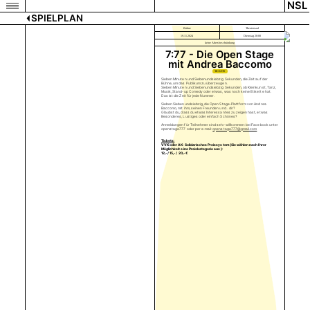
NSL
SPIELPLAN
Bühne
Theatersaal
19.11.2024
Dienstag 20:00
keine Altersbeschränkung
7:77 - Die Open Stage
mit Andrea Baccomo
TICKETS
Sieben Minuten und Siebenundsiebzig Sekunden, die Zeit auf der
Bühne, um das Publikum zu überzeugen.
Sieben Minuten und Siebenundsiebzig Sekunden, ob Kleinkunst, Tanz,
Musik, Stand-up Comedy oder etwas, was noch keine Etikette hat.
Das ist die Zeit für jede Nummer.
Sieben Siebenundsiebzig, die Open Stage-Plattform von Andrea
Baccomo, mit ihm, seinen Freunden und... dir?
Glaubst du, dass du etwas Interessantes zu zeigen hast, etwas
Besonderes, Lustiges oder einfach Schönes?
Anmeldungen für Teilnehmer sind sehr willkommen: bei Facebook unter
openstage777 oder per e-mail:
openstage777@gmail.com
Tickets:
VVK oder AK: Solidarisches Preissystem (Sie wählen nach Ihrer
Möglichkeit eine Preiskategorie aus):
12,- / 15,- / 20,- €