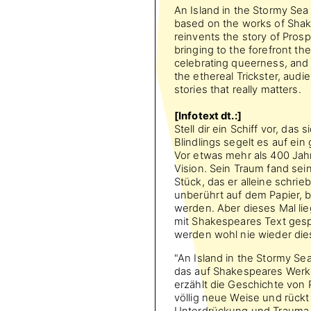
An Island in the Stormy Sea 
based on the works of Shak
reinvents the story of Prosp
bringing to the forefront 
celebrating queerness, and 
the ethereal Trickster, audie
stories that really matters.
[Infotext dt.:]
Stell dir ein Schiff vor, da
Blindlings segelt es auf ei
Vor etwas mehr als 400 Jah
Vision. Sein Traum fand sei
Stück, das er alleine schrieb
unberührt auf dem Papier, 
werden. Aber dieses Mal li
mit Shakespeares Text gespi
werden wohl nie wieder die
"An Island in the Stormy Se
das auf Shakespeares Werken
erzählt die Geschichte von 
völlig neue Weise und rüc
Unterdrückung und Trauma i