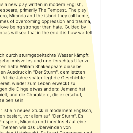
is a new play written in modern English,
espeare, primarily The Tempest. The play
ero, Miranda and the island they call home,
themes of overcoming oppression and trauma,
love being stronger than hate. Guided by
nces will see that in the end it is how we tell
s sich durch sturmgepeitschte Wasser kämpft.
n geheimnisvolles und unerforschtes Ufer zu.
ren hatte William Shakespeare dieselbe
nen Ausdruck in "Der Sturm", dem letzten
. All die Jahre später liegt die Geschichte
bereit, wieder zum Leben erweckt zu
egen die Dinge etwas anders: Jemand hat
elt, und die Charaktere, die er erschuf,
selben sein.
a" ist ein neues Stück in modernem Englisch,
 basiert, vor allem auf "Der Sturm". Es
Prospero, Miranda und ihrer Insel auf eine
kt Themen wie das Überwinden von
n den Mittelpunkt. Es feiert Queerness und