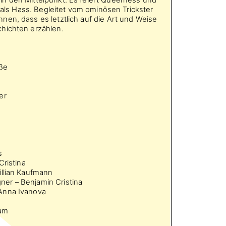
t als Hass. Begleitet vom ominösen Trickster
en, dass es letztlich auf die Art und Weise
hichten erzählen.
oße
er
s
Cristina
illian Kaufmann
er – Benjamin Cristina
Anna Ivanova
lam