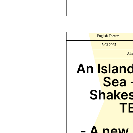
English Theatre
15.03.2025
Alt
An Islan
Sea 
Shakes
T
-
A new 