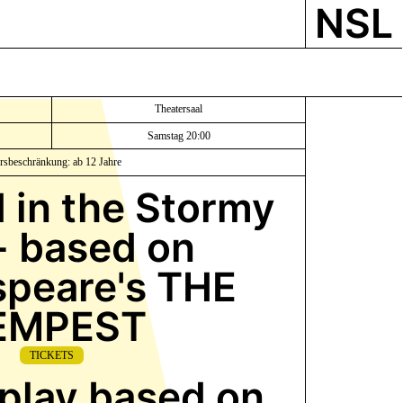
NSL
Theatersaal
Samstag 20:00
ersbeschränkung: ab 12 Jahre
d in the Stormy
- based on
peare's THE
EMPEST
TICKETS
play based on