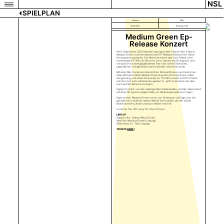
NSL
SPIELPLAN
Konzert
KFK
06.09.2025
Samstag 21:00
Medium Green Ep-
Release Konzert
Am 6. September 2025 lädt die Leipziger Indie-Classic-Rock-Band
Medium Green zu ihrem allerersten EP-Release-Konzert ins Neue
Schauspiel Leipzig ein. Der Abend markiert das Live-Debüt ihrer
kommenden EP Ants & Leftovers (erschienen am 29. August) und
verspricht ein energiegeladenes Fest der rohen Emotionen,
jugendlicher Dringlichkeit und treibender Gitarrensounds.
Mit einer Mischung aus klassischen Rockeinflüssen und moderner
Indie-Attitüde haben Medium Green bereits mit ihrem druckvollen
Songwriting und einem Sound, der an The Who, Heart und The Police
erinnert, auf sich aufmerksam gemacht - jetzt sind sie bereit, dies
auch auf die Bühne zu bringen.
Support kommt von der Leipziger Band Selloutalley, und der Abend wird
mit einer Afterparty abgerundet, um die Energie weiterzutragen.
Egal, ob man Medium Green schon von Anfang an verfolgt oder sie
gerade erst entdeckt, dieser Abend ist für jeden, der die lokale
Musikszene hautnah und laut erleben möchte.
Come for the riffs, stay for the leftovers.
LINE UP
Support Act: Sellout Alley (Erfurt)
Main Act: Medium Green (Leipzig)
Aftershow: DJ Tille (Leipzig)
TICKETS
HERE
!