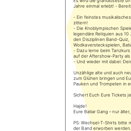
Es wird die grandioseste und
Jahre einmal erlebt! - Bere
- Ein feinstes musikalische
zittern!
- Die Knoblympischen Spiel
legendäre Reliquien aus 10
den Disziplinen Band-Quiz,
Wodkaversteckspielen, Bat
- Dazu lerne beim Tanzkurs 
auf der Aftershow-Party als
- Und wieder mit dabei: Dei
Unzählige alte und auch ne
zum Glühen bringen und Euc
Pauken und Trompeten in e
Sichert Euch Eure Tickets jet
Hajde!
Eure Batiar Gang – nur älter,
PS: Wechsel-T-Shirts bitte 
der Band erworben werden. 