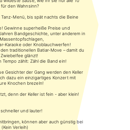
 wildeste Sause, wie ihr sie nur alle 10
it für den Wahnsinn?
s Tanz-Menü, bis spät nachts die Beine
e! Gewinne superheiße Preise und
 Jahren Bandgeschichte, unter anderem in
 Massentopfschlagen,
iar-Karaoke oder Knoblauchwerfen!
den traditionellen Batiar-Move – damit du
 Zwiebelfee glänzt!
n Tempo zählt: Zähl die Band ein!
ue Gesichter der Gang werden den Keller
h dazu ein einzigartiges Konzert mit
ure Knochen brezeln!
zt, denn der Keller ist fein - aber klein!
 schneller und lauter!
mitbringen, können aber auch günstig bei
(Kein Verleih)