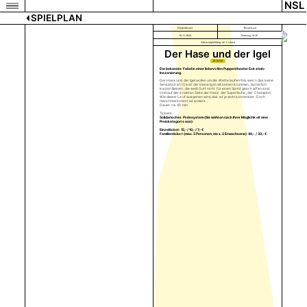
NSL
SPIELPLAN
Kindertheater
Theatersaal
16.11.2024
Samstag 16:30
Altersempfehlung: ab 3 Jahren
Der Hase und der Igel
TICKETS
Die bekannte Fabel in einer liebevollen Puppentheater Eckstein-
Inszenierung.
Der Hase und der Igel wollen um die Wette laufen! Na, wenn das keine
Sensation ist! Da ist der kleine Igel mit seinen krummen, lächerlich
kurzen Beinen, die weiß Gott nicht für einen Sprint geschaffen sind.
Und auf der anderen Seite der Hase: der Superläufer, der Champion.
Wie dieser Lauf ausgehen wird, das ist ja wohl sonnenklar. Doch
manchmal kommt es anders...
Dauer: ca. 45 min.
Tickets:
Solidarisches Preissystem (Sie wählen nach Ihrer Möglichkeit eine
Preiskategorie aus):
Einzelticket: 15,- / 10,- / 7,- €
Familienticket (max. 5 Personen, max. 2 Erwachsene): 40,- / 30,- €