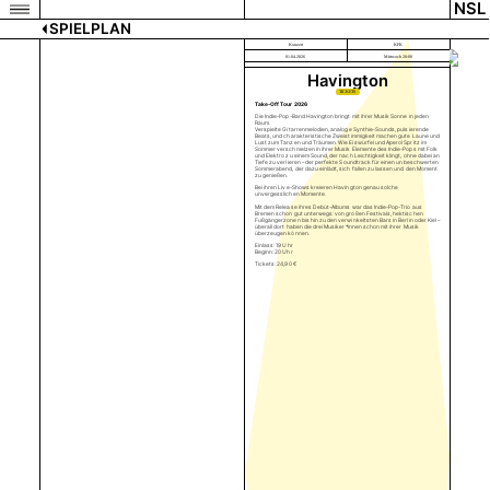
NSL
SPIELPLAN
Konzert
KFK
01.04.2026
Mittwoch 20:00
Havington
TICKETS
Take-Off Tour 2026
Die Indie-Pop-Band Havington bringt mit ihrer Musik Sonne in jeden
Raum.
Verspielte Gitarrenmelodien, analoge Synthie-Sounds, pulsierende
Beats, und charakteristische Zweistimmigkeit machen gute Laune und
Lust zum Tanzen und Träumen. Wie Eiswürfel und Aperol Spritz im
Sommer verschmelzen in ihrer Musik Elemente des Indie-Pops mit Folk
und Elektro zu einem Sound, der nach Leichtigkeit klingt, ohne dabei an
Tiefe zu verlieren – der perfekte Soundtrack für einen unbeschwerten
Sommerabend, der dazu einlädt, sich fallen zu lassen und den Moment
zu genießen.
Bei ihren Live-Shows kreieren Havington genau solche
unvergesslichen Momente.
Mit dem Release ihres Debüt-Albums war das Indie-Pop-Trio aus
Bremen schon gut unterwegs: von großen Festivals, hektischen
Fußgängerzonen bis hin zu den verwinkeltsten Bars in Berlin oder Kiel –
überall dort haben die drei Musiker*innen schon mit ihrer Musik
überzeugen können.
Einlass: 19 Uhr
Beginn: 20 Uhr
Tickets: 24,90 €