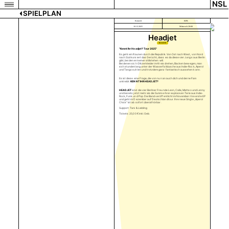
NSL
SPIELPLAN
Konzert
KFK
10.12.2025
Mittwoch 20:00
Headjet
TICKETS
"Kennt Ihr Headjet? Tour 2025"
Es geht ein Raunen durch die Republik. Von Ost nach West, von Nord
nach Süd kursiert das Gerücht, dass es da diese vier Jungs aus Berlin
gibt, bei denen keiner stillstehen will.
Bei denen sich Glitzerkleider im Kreis drehen, Backen bewegen, man
sich stundenlang unter der Wasserfalldusche aus Indie-Rock, Aperol
und Tango suhlen und trotzdem ganz fantastisch aussehen kann.
Es ist diese eine Frage, die von nun an auch dich und deine Fam
umtreibt:
KENNT IHR HEADJET?
HEADJET
sind die vier Berliner Freunde Leon, Calle, Matteo und Lenny
und bereits jetzt mehr als die Summe ihrer explosiven Teile aus Indie-
Rock, Funk und Pop. Die Band veröffentlicht im November ihre erste EP
und geht im Dezember auf Deutschlandtour. Ihre neue Single „Aperol
Chick“ ist ab sofort überall hörbar.
Support: Tani & Liebling
Tickets: 20,00 € inkl. Geb.