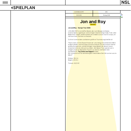
NSL
SPIELPLAN
AUSVERKAUFT!!!
KFK
30.03.2026
Montag 20:00
Jon and Roy
TICKETS
Jon and Roy - Europe Tour 2026
JON AND ROY erschaffen Musik, die nach Bergen im Nebel,
knisterndem Lagerfeuer und sonnigen Küsten klingt. Indie-Folk voller
Bilder! Im Frühjahr 2026 kommen sie endlich zurück nach Europa, um
mit ihren Geschichten zu fesseln.
Zu ihrer kommenden und bisher größten Tournee sagt die Band:
"Nach zwei Jahren Pause freuen wir uns riesig, im kommenden März
endlich wieder nach Europa zurückzukehren. Es wird unsere bisher
größte Europatour, und wir bringen neue Musik mit, die wir kaum
erwarten können, mit euch zu teilen. Auf dieser Tour spielen wir in
einigen unserer absoluten Traum-Locations und haben den
wunderbaren
Tay Oskee
als Support
dabei.
Wir versprechen: Es wird eine ganz besondere Zeit. Wir sehen uns im
März!"
Einlass: 19 Uhr
Beginn: 20 Uhr
Tickets: 32,50 €