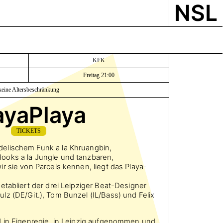
NSL
KFK
Freitag 21:00
keine Altersbeschränkung
ayaPlaya
TICKETS
elischem Funk a la Khruangbin,
ooks a la Jungle und tanzbaren,
r sie von Parcels kennen, liegt das Playa-
etabliert der drei Leipziger Beat-Designer
z (DE/Git.), Tom Bunzel (IL/Bass) und Felix
d in Eigenregie, in Leipzig aufgenommen und