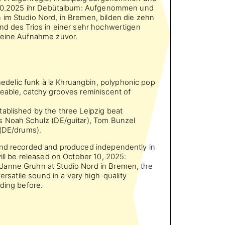
0.10.2025 ihr Debütalbum: Aufgenommen und
 im Studio Nord, in Bremen, bilden die zehn
nd des Trios in einer sehr hochwertigen
keine Aufnahme zuvor.
elic funk à la Khruangbin, polyphonic pop
eable, catchy grooves reminiscent of
.
ablished by the three Leipzig beat
s Noah Schulz (DE/guitar), Tom Bunzel
 (DE/drums).
and recorded and produced independently in
ill be released on October 10, 2025:
Janne Gruhn at Studio Nord in Bremen, the
versatile sound in a very high-quality
rding before.