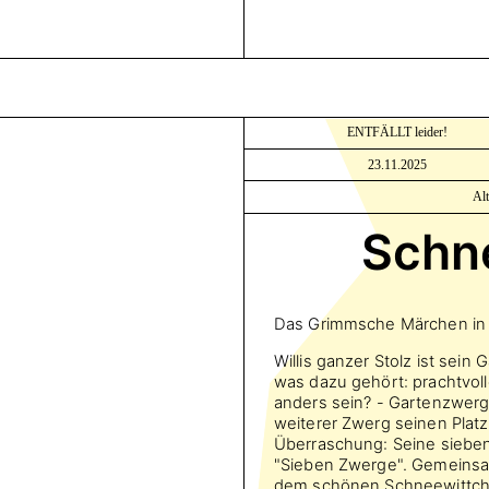
ENTFÄLLT leider!
23.11.2025
Al
Schn
Das Grimmsche Märchen in de
Willis ganzer Stolz ist sein
was dazu gehört: prachtvol
anders sein? - Gartenzwerge
weiterer Zwerg seinen Platz
Überraschung: Seine siebe
"Sieben Zwerge". Gemeinsam 
dem schönen Schneewittchen