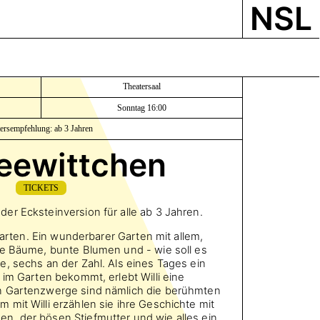
NSL
Theatersaal
Sonntag 16:00
tersempfehlung: ab 3 Jahren
eewittchen
TICKETS
r Ecksteinversion für alle ab 3 Jahren.
 Garten. Ein wunderbarer Garten mit allem,
le Bäume, bunte Blumen und - wie soll es
, sechs an der Zahl. Als eines Tages ein
 im Garten bekommt, erlebt Willi eine
n Gartenzwerge sind nämlich die berühmten
mit Willi erzählen sie ihre Geschichte mit
, der bösen Stiefmutter und wie alles ein