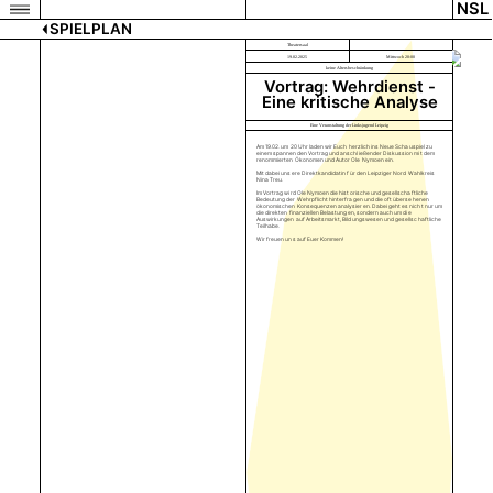
NSL
SPIELPLAN
Theatersaal
19.02.2025
Mittwoch 20:00
keine Altersbeschränkung
Vortrag: Wehrdienst -
Eine kritische Analyse
Eine Veranstaltung der Linksjugend Leipzig
Am 19.02. um 20 Uhr laden wir Euch herzlich ins Neue Schauspiel zu
einem spannenden Vortrag und anschließender Diskussion mit dem
renommierten Ökonomen und Autor Ole Nymoen ein.
Mit dabei unsere Direktkandidatin für den Leipziger Nord Wahlkreis
Nina Treu.
Im Vortrag wird Ole Nymoen die historische und gesellschaftliche
Bedeutung der Wehrpflicht hinterfragen und die oft übersehenen
ökonomischen Konsequenzen analysieren. Dabei geht es nicht nur um
die direkten finanziellen Belastungen, sondern auch um die
Auswirkungen auf Arbeitsmarkt, Bildungswesen und gesellschaftliche
Teilhabe.
Wir freuen uns auf Euer Kommen!