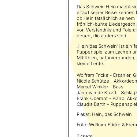
Das Schwein Hein macht si
er auf seiner Reise kennen 
ob Hein tatsächlich seinem 
fröhlich-bunte Liedergeschi
von Verständnis und Tolera
denen, die anders sind.
„Hein das Schwein“ ist ein 
Puppenspiel zum Lachen u
Mitfühlen, naturverbunden, 
kleine Leute.
Wolfram Fricke - Erzähler, G
Nicole Schütze - Akkordeo
Marcel Winkler - Bass
Jann van de Kaast - Schlag
Frank Oberhof - Piano, Akk
Claudia Barth - Puppenspie
Plakat: Hein, das Schwein
Foto: Wolfram Fricke & Fre
Tickets: