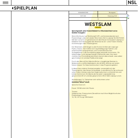
NSL
SPIELPLAN
SOMMERBÜHNE
Theatergarten
09.07.2026
Donnerstag 19:30
+12
WESTSLAM
TICKETS
Sprachgewalt unter freiem Himmel: Der Westslam feiert seine
Sommer-Ausgabe
Wenn Wortkunst auf Wettkampf trifft und Sommerabende nach
Poesie klingen, dann ist wieder Westslam-Zeit in Leipzig! Am 09.07.2026
lädt der Livelyrix e.V. gemeinsam mit dem Neuen Schauspiel Leipzig zur
beliebten Sommerausgabe des Westslams ein – unter freiem Himmel,
im stimmungsvollen Theatergarten.
Der Westslam zählt längst zu den festen Größen der Leipziger
Poetry-Szene. Hier treffen sich regelmäßig junge Talente und
erfahrene Bühnenpoet*innen, um in einem literarischen
Schlagabtausch der Extraklasse gegeneinander anzutreten. Ob
tiefgründige Lyrik, bissige Gesellschaftskritik oder charmant-
chaotisches Storytelling, beim Westslam ist alles erlaubt, was selbst
geschrieben ist und das Publikum bewegt.
Durch den Abend führt Marsha Richarz, langjährige Slammerin,
Moderatorin und Wortliebhaberin, die mit Witz, Wärme und einem
feinen Gespür für Zwischentöne durch das Programm geleitet.
In dieser besonderen Sommerausgabe verwandelt sich der
Theatergarten des Neuen Schauspiels in eine Bühne für Sprachkunst
unter freiem Himmel, zwischen Vogelzwitschern, Lichterketten und
kühlen Getränken. Ein Abend, der beweist: Leipzig liebt das
gesprochene Wort und das gesprochene Wort liebt Leipzig zurück.
Anmeldungen für Teilnehmer sehr willkommen unter:
anmeldung@livelyrix.de
Sprache: Deutsch
Dauer: 120 Minuten inkl. Pause
Tickets:
Solidarisches Preissystem (Sie wählen nach Ihrer Möglichkeit eine
Preiskategorie aus):
13 / 16 / 20 € zzgl. VVK-Gebühr